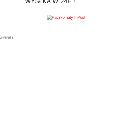
WYSŁKA W 24H !
rvival i