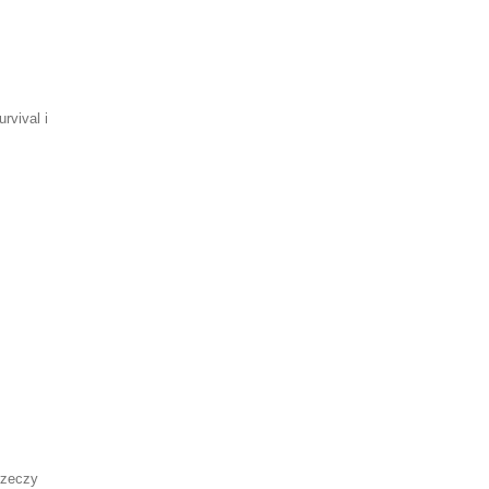
rvival i
rzeczy