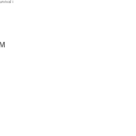
rvival i
EM