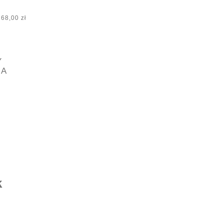
68,00 zł
Y
GA
k