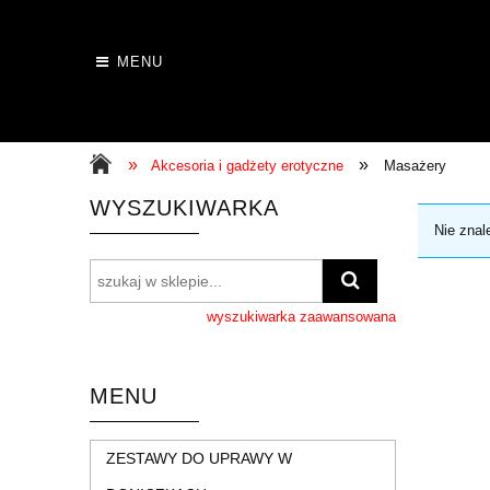
MENU
»
»
Akcesoria i gadżety erotyczne
Masażery
WYSZUKIWARKA
Nie znal
wyszukiwarka zaawansowana
MENU
ZESTAWY DO UPRAWY W