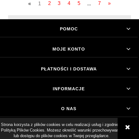
«
1
2
3
4
5
...
7
»
POMOC
MOJE KONTO
PŁATNOŚCI I DOSTAWA
INFORMACJE
O NAS
Strona korzysta z plików cookies w celu realizacji usług i zgodnie z
POKAŻ PEŁNĄ WERSJĘ STRONY
Polityką Plików Cookies. Możesz określić warunki przechowywania
lub dostępu do plików cookies w Twojej przeglądarce.
Sklep internetowy Shoper.pl