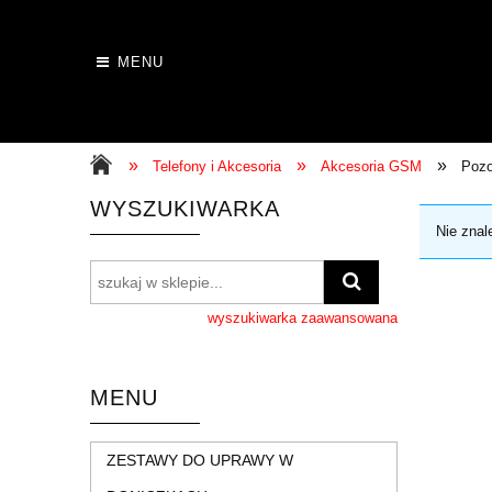
MENU
»
»
»
Telefony i Akcesoria
Akcesoria GSM
Pozo
WYSZUKIWARKA
Nie znal
wyszukiwarka zaawansowana
MENU
ZESTAWY DO UPRAWY W