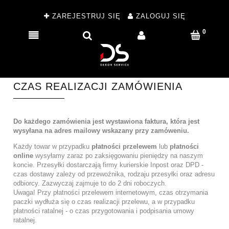
ZAREJESTRUJ SIĘ
ZALOGUJ SIĘ
CZAS REALIZACJI ZAMÓWIENIA
Do każdego zamówienia jest wystawiona faktura, która jest
wysyłana na adres mailowy wskazany przy zamóweniu.
Każdy towar w przypadku
płatności przelewem
lub
płatności
online
wysyłamy zaraz po zaksięgowaniu pieniędzy na naszym
koncie. Przesyłki dostarczają firmy kurierskie Inpost oraz DPD -
czas dostawy zależy od przewoźnika, rodzaju przesyłki oraz adresu
odbiorcy. Zazwyczaj zajmuje to do 2 dni roboczych.
Uwaga! Przy płatności przelewem internetowym, czas otrzymania
paczki wydłuża się o czas realizacji przelewu, a w przypadku
płatności ratalnej - o czas przygotowania i podpisania umowy
ratalnej.