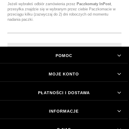
Jeżeli wybrałeś odbiór zamówienia przez
Paczkomaty InPost
,
przesyłka znajdzie się w wybranym przez ciebie Paczkomacie w
przeciągu kilku (zazwyczaj do 2) dni roboczych od momentu
nadania paczki.
POMOC
MOJE KONTO
PŁATNOŚCI I DOSTAWA
INFORMACJE