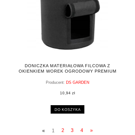
DONICZKA MATERIAŁOWA FILCOWA Z
OKIENKIEM WOREK OGRODOWY PREMIUM
5GAL 22L
Producent:
DS GARDEN
10,94 zł
DO KOSZYKA
«
1
2
3
4
»