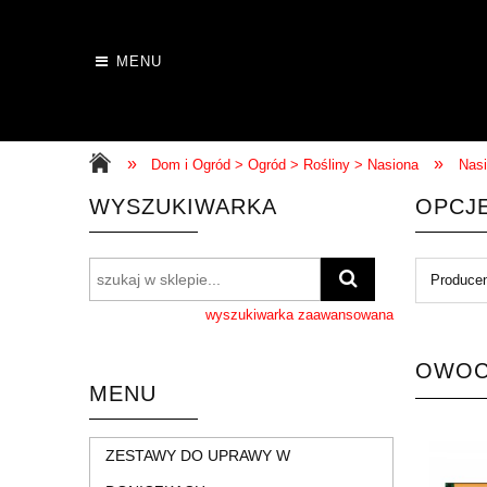
MENU
»
»
Dom i Ogród > Ogród > Rośliny > Nasiona
Nas
WYSZUKIWARKA
OPCJ
Producen
wyszukiwarka zaawansowana
OWO
MENU
ZESTAWY DO UPRAWY W