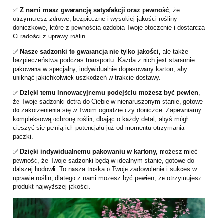
✅
Z nami masz gwarancję satysfakcji oraz pewność
, że
otrzymujesz zdrowe, bezpieczne i wysokiej jakości rośliny
doniczkowe, które z pewnością ozdobią Twoje otoczenie i dostarczą
Ci radości z uprawy roślin.
✅
Nasze sadzonki to gwarancja nie tylko jakości,
ale także
bezpieczeństwa podczas transportu. Każda z nich jest starannie
pakowana w specjalny, indywidualnie dopasowany karton, aby
uniknąć jakichkolwiek uszkodzeń w trakcie dostawy.
✅
Dzięki temu innowacyjnemu podejściu możesz być pewien
,
że Twoje sadzonki dotrą do Ciebie w nienaruszonym stanie, gotowe
do zakorzenienia się w Twoim ogrodzie czy doniczce. Zapewniamy
kompleksową ochronę roślin, dbając o każdy detal, abyś mógł
cieszyć się pełnią ich potencjału już od momentu otrzymania
paczki.
✅
Dzięki indywidualnemu pakowaniu w kartony,
możesz mieć
pewność, że Twoje sadzonki będą w idealnym stanie, gotowe do
dalszej hodowli. To nasza troska o Twoje zadowolenie i sukces w
uprawie roślin, dlatego z nami możesz być pewien, że otrzymujesz
produkt najwyższej jakości.