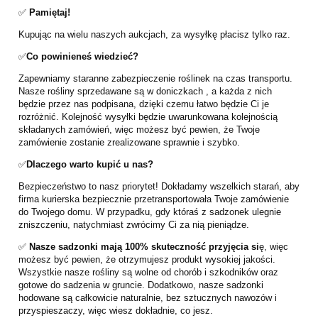
✅
Pamiętaj!
Kupując na wielu naszych aukcjach, za wysyłkę płacisz tylko raz.
✅
Co powinieneś wiedzieć?
Zapewniamy staranne zabezpieczenie roślinek na czas transportu.
Nasze rośliny sprzedawane są w doniczkach , a każda z nich
będzie przez nas podpisana, dzięki czemu łatwo będzie Ci je
rozróżnić. Kolejność wysyłki będzie uwarunkowana kolejnością
składanych zamówień, więc możesz być pewien, że Twoje
zamówienie zostanie zrealizowane sprawnie i szybko.
✅
Dlaczego warto kupić u nas?
Bezpieczeństwo to nasz priorytet! Dokładamy wszelkich starań, aby
firma kurierska bezpiecznie przetransportowała Twoje zamówienie
do Twojego domu. W przypadku, gdy któraś z sadzonek ulegnie
zniszczeniu, natychmiast zwrócimy Ci za nią pieniądze.
✅
Nasze sadzonki mają 100% skuteczność przyjęcia si
ę, więc
możesz być pewien, że otrzymujesz produkt wysokiej jakości.
Wszystkie nasze rośliny są wolne od chorób i szkodników oraz
gotowe do sadzenia w gruncie. Dodatkowo, nasze sadzonki
hodowane są całkowicie naturalnie, bez sztucznych nawozów i
przyspieszaczy, więc wiesz dokładnie, co jesz.