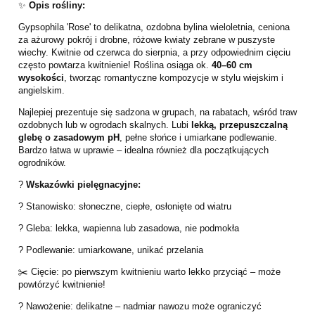
✨
Opis rośliny:
Gypsophila 'Rose' to delikatna, ozdobna bylina wieloletnia, ceniona
za ażurowy pokrój i drobne, różowe kwiaty zebrane w puszyste
wiechy. Kwitnie od czerwca do sierpnia, a przy odpowiednim cięciu
często powtarza kwitnienie! Roślina osiąga ok.
40–60 cm
wysokości
, tworząc romantyczne kompozycje w stylu wiejskim i
angielskim.
Najlepiej prezentuje się sadzona w grupach, na rabatach, wśród traw
ozdobnych lub w ogrodach skalnych. Lubi
lekką, przepuszczalną
glebę o zasadowym pH
, pełne słońce i umiarkane podlewanie.
Bardzo łatwa w uprawie – idealna również dla początkujących
ogrodników.
?
Wskazówki pielęgnacyjne:
? Stanowisko: słoneczne, ciepłe, osłonięte od wiatru
? Gleba: lekka, wapienna lub zasadowa, nie podmokła
? Podlewanie: umiarkowane, unikać przelania
✂️ Cięcie: po pierwszym kwitnieniu warto lekko przyciąć – może
powtórzyć kwitnienie!
? Nawożenie: delikatne – nadmiar nawozu może ograniczyć