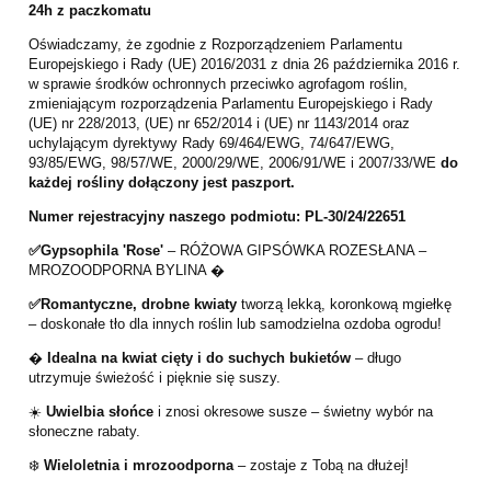
24h z paczkomatu
Oświadczamy, że zgodnie z Rozporządzeniem Parlamentu
Europejskiego i Rady (UE) 2016/2031 z dnia 26 października 2016 r.
w sprawie środków ochronnych przeciwko agrofagom roślin,
zmieniającym rozporządzenia Parlamentu Europejskiego i Rady
(UE) nr 228/2013, (UE) nr 652/2014 i (UE) nr 1143/2014 oraz
uchylającym dyrektywy Rady 69/464/EWG, 74/647/EWG,
93/85/EWG, 98/57/WE, 2000/29/WE, 2006/91/WE i 2007/33/WE
do
każdej rośliny dołączony jest paszport.
Numer rejestracyjny naszego podmiotu: PL-30/24/22651
✅
Gypsophila 'Rose'
– RÓŻOWA GIPSÓWKA ROZESŁANA –
MROZOODPORNA BYLINA �
✅Romantyczne, drobne kwiaty
tworzą lekką, koronkową mgiełkę
– doskonałe tło dla innych roślin lub samodzielna ozdoba ogrodu!
�
Idealna na kwiat cięty i do suchych bukietów
– długo
utrzymuje świeżość i pięknie się suszy.
☀️
Uwielbia słońce
i znosi okresowe susze – świetny wybór na
słoneczne rabaty.
❄️
Wieloletnia i mrozoodporna
– zostaje z Tobą na dłużej!