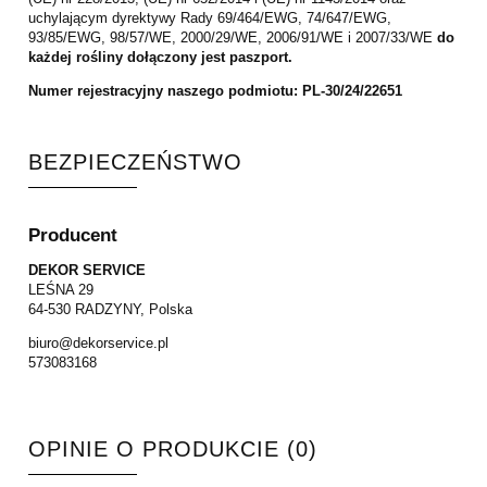
uchylającym dyrektywy Rady 69/464/EWG, 74/647/EWG,
93/85/EWG, 98/57/WE, 2000/29/WE, 2006/91/WE i 2007/33/WE
do
każdej rośliny dołączony jest paszport.
Numer rejestracyjny naszego podmiotu: PL-30/24/22651
BEZPIECZEŃSTWO
Producent
DEKOR SERVICE
LEŚNA 29
64-530 RADZYNY, Polska
biuro@dekorservice.pl
573083168
OPINIE O PRODUKCIE (0)